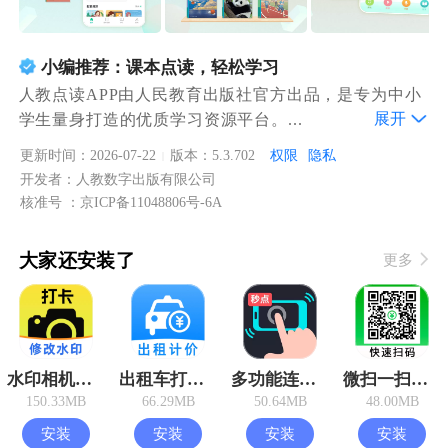
小编推荐：课本点读，轻松学习
人教点读APP由人民教育出版社官方出品，是专为中小
展开
学生量身打造的优质学习资源平台。...
更新时间：2026-07-22
版本：5.3.702
权限
隐私
|
开发者：人教数字出版有限公司
核准号 ：京ICP备11048806号-6A
大家还安装了
更多
水印相机打卡版
出租车打表助手
多功能连点器
微扫一扫查二维码
150.33MB
66.29MB
50.64MB
48.00MB
安装
安装
安装
安装